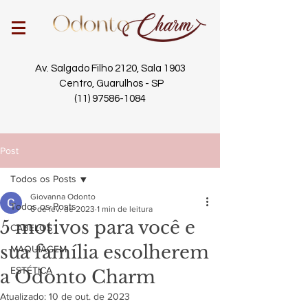
Av. Salgado Filho 2120, Sala 1903
Centro, Guarulhos - SP
(11) 97586-1084
Post
Todos os Posts
Giovanna Odonto
Todos os Posts
6 de fev. de 2023
1 min de leitura
5 motivos para você e
CABELOS
sua família escolherem
MAQUIAGEM
ESTÉTICA
a Odonto Charm
Atualizado:
10 de out. de 2023