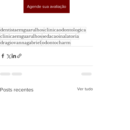
Agende sua avaliação
dentistaemguarulhos
clinicaodontologica
clinicaemguarulhos
sedacaoinalatoria
dragiovannagabriel
odontocharm
Ver tudo
Posts recentes