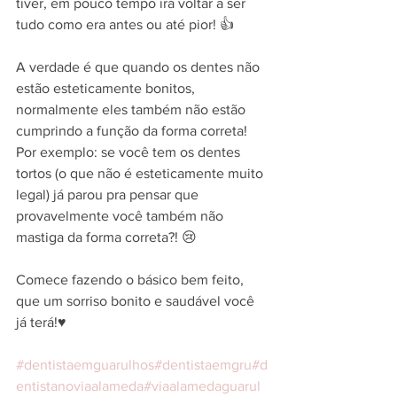
tiver, em pouco tempo irá voltar a ser 
tudo como era antes ou até pior! 👍
A verdade é que quando os dentes não 
estão esteticamente bonitos, 
normalmente eles também não estão 
cumprindo a função da forma correta! 
Por exemplo: se você tem os dentes 
tortos (o que não é esteticamente muito 
legal) já parou pra pensar que 
provavelmente você também não 
mastiga da forma correta?! 😢
Comece fazendo o básico bem feito, 
que um sorriso bonito e saudável você 
já terá!♥️
#dentistaemguarulhos
#dentistaemgru
#d
entistanoviaalameda
#viaalamedaguarul