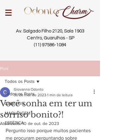
Av. Salgado Filho 2120, Sala 1903
Centro, Guarulhos - SP
(11) 97586-1084
Post
Todos os Posts
Giovanna Odonto
Todos os Posts
30 de mai. de 2023
1 min de leitura
Você sonha em ter um
CABELOS
sorriso bonito?!
MAQUIAGEM
ESTÉTICA
Atualizado:
10 de out. de 2023
Pergunto isso porque muitos pacientes 
me procuram perguntando sobre 